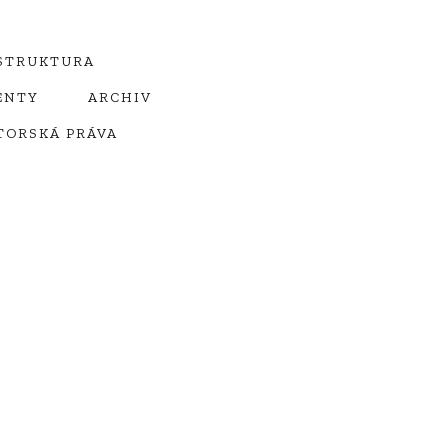
STRUKTURA
ENTY
ARCHIV
Orgány
TORSKÁ PRÁVA
innosti HSRM
Fondy HSRM
Komise
Komise finanční
istina
Komise pro
energetickou politiku
Komise pro oblast
ád Sněmu
cestovního ruchu
Komise pro
infrastrukturu a životní
án
prostředí
e
Komise pro rozvoj
lidských zdrojů