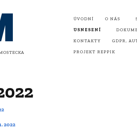
ÚVODNÍ
O NÁS
USNESENÍ
DOKUM
Cíle a priority
KONTAKTY
GDPR, AU
Usnesení 2026
Zpráva o č
Aktuality
PROJEKT REPPIK
 MOSTECKA
Usnesení 2025
Zakládací l
25 let HSRM
Usnesení 2024
Stanovy
 2022
2023
Jednací ř
HSRM
2022
22
Globální pl
revitalizac
2021
1. 2022
2020